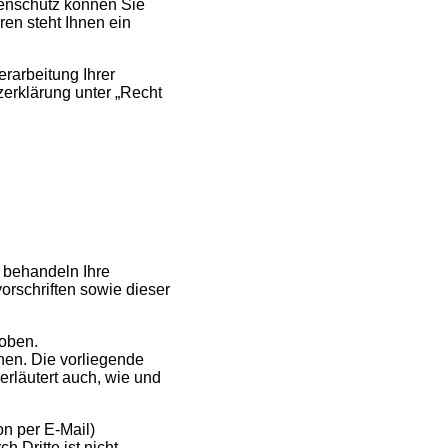
enschutz können Sie
en steht Ihnen ein
rarbeitung Ihrer
erklärung unter „Recht
r behandeln Ihre
rschriften sowie dieser
oben.
nen. Die vorliegende
erläutert auch, wie und
on per E-Mail)
 Dritte ist nicht