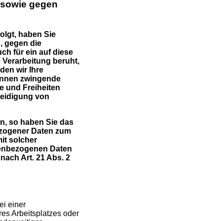
 sowie gegen
olgt, haben Sie
, gegen die
h für ein auf diese
 Verarbeitung beruht,
en wir Ihre
können zwingende
e und Freiheiten
teidigung von
n, so haben Sie das
ezogener Daten zum
it solcher
nenbezogenen Daten
ach Art. 21 Abs. 2
i einer
res Arbeitsplatzes oder