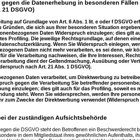
 gegen die Datenerhebung in besonderen Fällen
t. 21 DSGVO)
ung auf Grundlage von Art. 6 Abs. 1 lit. e oder f DSGVO erf
us Gründen, die sich aus Ihrer besonderen Situation ergeben
sonenbezogenen Daten Widerspruch einzulegen; dies gilt auc
s Profiling. Die jeweilige Rechtsgrundlage, auf denen eine
atenschutzerklärung. Wenn Sie Widerspruch einlegen, werd
ezogenen Daten nicht mehr verarbeiten, es sei denn, wir 
ür die Verarbeitung nachweisen, die Ihre Interessen, Recht
erarbeitung dient der Geltendmachung, Ausübung oder Ver
erspruch nach Art. 21 Abs. 1 DSGVO).
ezogenen Daten verarbeitet, um Direktwerbung zu betreibe
spruch gegen die Verarbeitung Sie betreffender personenb
ng einzulegen; dies gilt auch für das Profiling, soweit es m
indung steht. Wenn Sie widersprechen, werden Ihre perso
hr zum Zwecke der Direktwerbung verwendet (Widerspruch n
ei der zuständigen Aufsichtsbehörde
gegen die DSGVO steht den Betroffenen ein Beschwerderecht be
ondere in dem Mitgliedstaat ihres gewöhnlichen Aufenthalts, ih