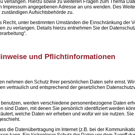
zu verlangen. Hierzu sowie zu weiteren Fragen zum Thema Dat
r im Impressum angegebenen Adresse an uns wenden. Des Weiter
 zuständigen Aufsichtsbehörde zu.
Recht, unter bestimmten Umständen die Einschränkung der Ve
 zu verlangen. Details hierzu entnehmen Sie der Datenschutz
rarbeitung“.
Hinweise und Pflichtinformationen
ten nehmen den Schutz Ihrer persönlichen Daten sehr ernst. Wi
 vertraulich und entsprechend der gesetzlichen Datenschutzvo
 benutzen, werden verschiedene personenbezogene Daten erh
sind Daten, mit denen Sie persönlich identifiziert werden kön
äutert, welche Daten wir erheben und wofür wir sie nutzen. Sie 
eschieht.
ass die Datenübertragung im Internet (z.B. bei der Kommunikati
sen kann. Ein lückenloser Schutz der Daten vor dem Zugriff durch