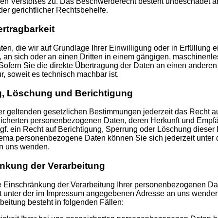
en Verstoßes zu. Das Beschwerderecht besteht unbeschadet a
der gerichtlicher Rechtsbehelfe.
rtragbarkeit
en, die wir auf Grundlage Ihrer Einwilligung oder in Erfüllung e
n, an sich oder an einen Dritten in einem gängigen, maschinenl
Sofern Sie die direkte Übertragung der Daten an einen anderen
ur, soweit es technisch machbar ist.
g, Löschung und Berichtigung
 geltenden gesetzlichen Bestimmungen jederzeit das Recht au
peicherten personenbezogenen Daten, deren Herkunft und Empf
gf. ein Recht auf Berichtigung, Sperrung oder Löschung dieser
ema personenbezogene Daten können Sie sich jederzeit unter 
n uns wenden.
änkung der Verarbeitung
e Einschränkung der Verarbeitung Ihrer personenbezogenen Da
it unter der im Impressum angegebenen Adresse an uns wenden
eitung besteht in folgenden Fällen: